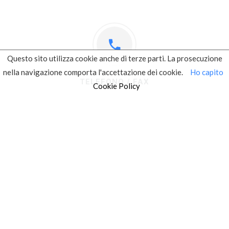
Questo sito utilizza cookie anche di terze parti. La prosecuzione
nella navigazione comporta l'accettazione dei cookie.
Ho capito
TELEFONO / FAX
Cookie Policy
Tel: +39 049 98 19 108
Fax: +39 049 90 80 065
INDIRIZZO
Largo Parolini 52/M, 36061
Bassano del Grappa (VI), Italia